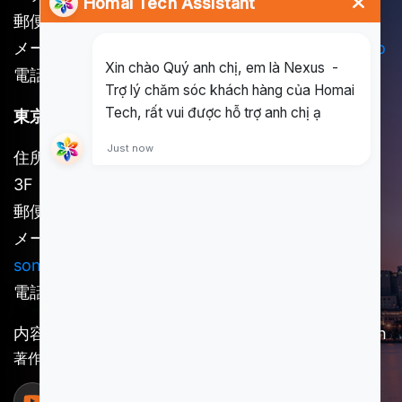
郵便番号：721262
メール：
long@homai.co
/
song.huynh@homai.co
電話番号：(+84) 898 930 857
東京オフィス
住所：東京都新宿区新宿1-36-2 新宿第7早山ビル
3F
郵便番号：160-0022
メール：
kosuke.kawada@homai.co /
song.huynh@homai.co
電話番号：(+81) 909-852-7756
内容責任者：SCSI傘下の事業体である Homai Tech
著作権 © 2025 Homai Tech