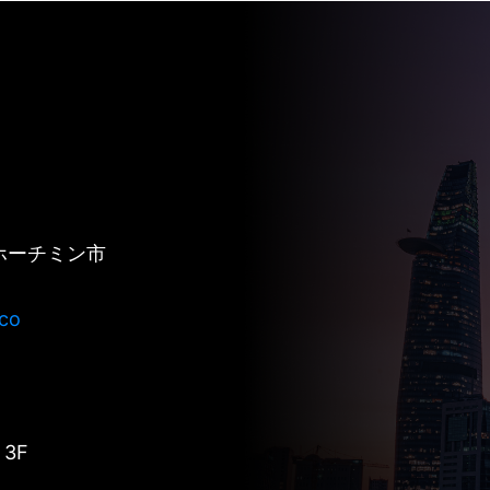
、ホーチミン市
co
3F