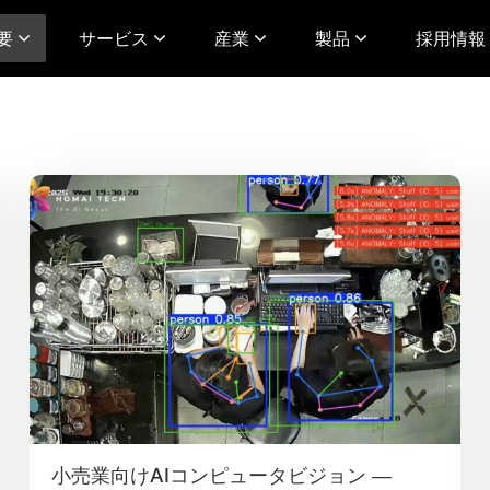
要
サービス
産業
製品
採用情報 
小売業向けAIコンピュータビジョン ―