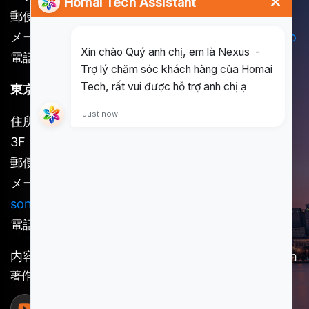
郵便番号：721262
メール：
long@homai.co
/
song.huynh@homai.co
電話番号：(+84) 898 930 857
東京オフィス
住所：東京都新宿区新宿1-36-2 新宿第7早山ビル
3F
郵便番号：160-0022
メール：
kosuke.kawada@homai.co /
song.huynh@homai.co
電話番号：(+81) 909-852-7756
内容責任者：SCSI傘下の事業体である Homai Tech
著作権 © 2025 Homai Tech