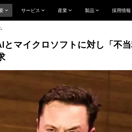
要
サービス
産業
製品
採用情報 
ム
nAIとマイクロソフトに対し「不
求