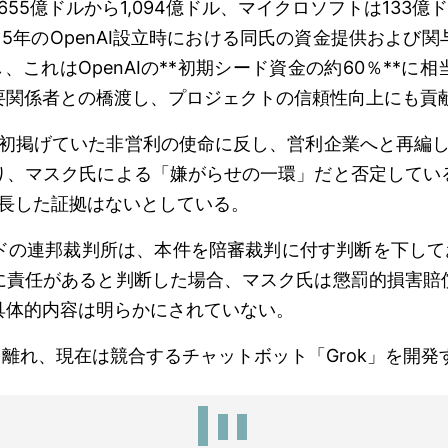
は655億ドルから1,094億ドル、マイクロソフトは133億
15年のOpenAI設立時における同氏の資金提供および
し、これはOpenAIの**初期シード資金の約60％**
要関係者との橋渡し、プロジェクトの信頼性向上にも貢
が当初掲げていた非営利の使命に反し、営利企業へと再編した
り、マスク氏による「嫌がらせの一環」だと否定してい
を助長した証拠はないとしている。
ドの連邦裁判所は、本件を陪審裁判に付す判断を下して
に責任があると判断した場合、マスク氏は懲罰的損害賠
具体的内容は明らかにされていない。
AIを離れ、現在は競合するチャットボット「Grok」を開発