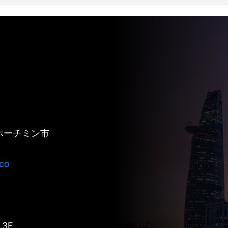
、ホーチミン市
co
3F