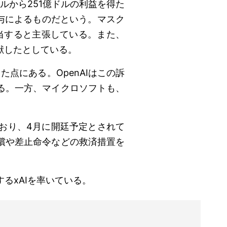
ドルから251億ドルの利益を得た
関与によるものだという。マスク
に相当すると主張している。また、
献したとしている。
点にある。OpenAIはこの訴
る。一方、マイクロソフトも、
おり、4月に開廷予定とされて
償や差止命令などの救済措置を
するxAIを率いている。