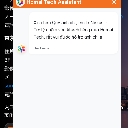
郵便番号：721262
メール：
long@homai.co
/
song.huynh@homai.co
電話番号：(+84) 898 930 857
東京オフィス
住所：東京都新宿区新宿1-36-2 新宿第7早山ビル
3F
郵便番号：160-0022
メール：
kosuke.kawada@homai.co /
song.huynh@homai.co
電話番号：(+81) 909-852-7756
内容責任者：SCSI傘下の事業体である Homai Tech
著作権 © 2025 Homai Tech