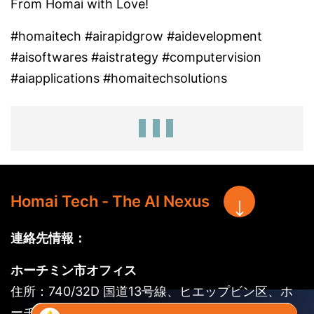
From Homai with Love!
#homaitech #airapidgrow #aidevelopment
#aisoftwares #aistrategy #computervision
#aiapplications #homaitechsolutions
Homai Tech - The AI Nexus
連絡先情報：
ホーチミン市オフィス
住所：740/32D 国道13号線、ヒエップビン区、ホ
ーチミン市